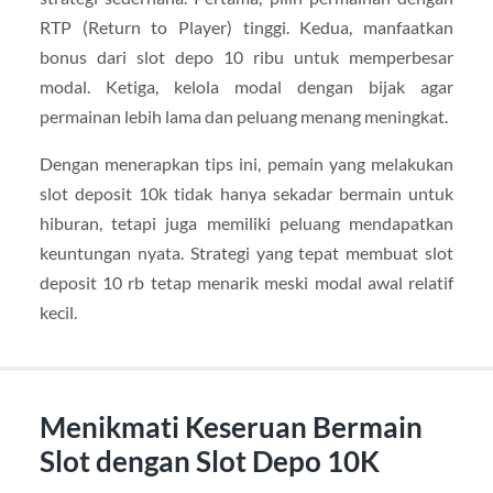
RTP (Return to Player) tinggi. Kedua, manfaatkan
bonus dari slot depo 10 ribu untuk memperbesar
modal. Ketiga, kelola modal dengan bijak agar
permainan lebih lama dan peluang menang meningkat.
Dengan menerapkan tips ini, pemain yang melakukan
slot deposit 10k tidak hanya sekadar bermain untuk
hiburan, tetapi juga memiliki peluang mendapatkan
keuntungan nyata. Strategi yang tepat membuat slot
deposit 10 rb tetap menarik meski modal awal relatif
kecil.
Menikmati Keseruan Bermain
Slot dengan Slot Depo 10K