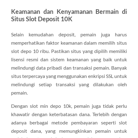
Keamanan dan Kenyamanan Bermain di
Situs Slot Deposit 10K
Selain kemudahan deposit, pemain juga harus
memperhatikan faktor keamanan dalam memilih situs
slot depo 10 ribu. Pastikan situs yang dipilih memiliki
lisensi resmi dan sistem keamanan yang baik untuk
melindungi data pribadi dan transaksi pemain. Banyak
situs terpercaya yang menggunakan enkripsi SSL untuk
melindungi setiap transaksi yang dilakukan oleh
pemain.
Dengan slot min depo 10k, pemain juga tidak perlu
khawatir dengan keterbatasan dana. Terlebih dengan
adanya berbagai metode pembayaran seperti slot
deposit dana, yang memungkinkan pemain untuk