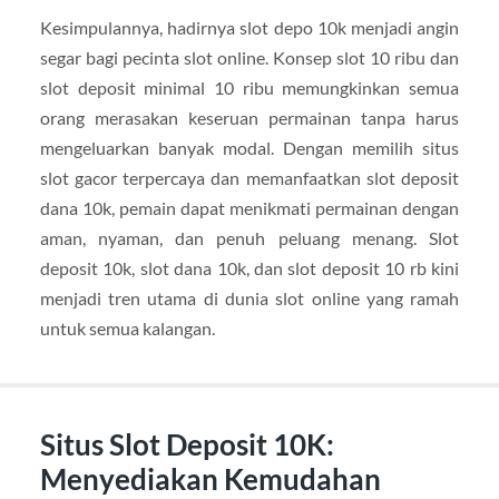
Kesimpulannya, hadirnya slot depo 10k menjadi angin
segar bagi pecinta slot online. Konsep slot 10 ribu dan
slot deposit minimal 10 ribu memungkinkan semua
orang merasakan keseruan permainan tanpa harus
mengeluarkan banyak modal. Dengan memilih situs
slot gacor terpercaya dan memanfaatkan slot deposit
dana 10k, pemain dapat menikmati permainan dengan
aman, nyaman, dan penuh peluang menang. Slot
deposit 10k, slot dana 10k, dan slot deposit 10 rb kini
menjadi tren utama di dunia slot online yang ramah
untuk semua kalangan.
Situs Slot Deposit 10K:
Menyediakan Kemudahan