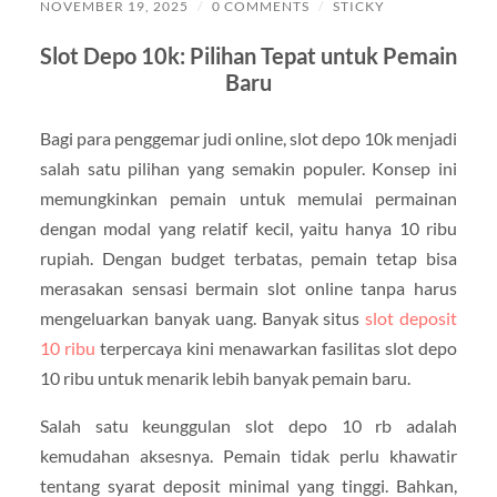
NOVEMBER 19, 2025
/
0 COMMENTS
/
STICKY
Slot Depo 10k: Pilihan Tepat untuk Pemain
Baru
Bagi para penggemar judi online, slot depo 10k menjadi
salah satu pilihan yang semakin populer. Konsep ini
memungkinkan pemain untuk memulai permainan
dengan modal yang relatif kecil, yaitu hanya 10 ribu
rupiah. Dengan budget terbatas, pemain tetap bisa
merasakan sensasi bermain slot online tanpa harus
mengeluarkan banyak uang. Banyak situs
slot deposit
10 ribu
terpercaya kini menawarkan fasilitas slot depo
10 ribu untuk menarik lebih banyak pemain baru.
Salah satu keunggulan slot depo 10 rb adalah
kemudahan aksesnya. Pemain tidak perlu khawatir
tentang syarat deposit minimal yang tinggi. Bahkan,