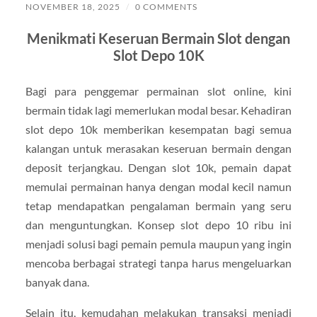
NOVEMBER 18, 2025
/
0 COMMENTS
Menikmati Keseruan Bermain Slot dengan
Slot Depo 10K
Bagi para penggemar permainan slot online, kini
bermain tidak lagi memerlukan modal besar. Kehadiran
slot depo 10k memberikan kesempatan bagi semua
kalangan untuk merasakan keseruan bermain dengan
deposit terjangkau. Dengan slot 10k, pemain dapat
memulai permainan hanya dengan modal kecil namun
tetap mendapatkan pengalaman bermain yang seru
dan menguntungkan. Konsep slot depo 10 ribu ini
menjadi solusi bagi pemain pemula maupun yang ingin
mencoba berbagai strategi tanpa harus mengeluarkan
banyak dana.
Selain itu, kemudahan melakukan transaksi menjadi