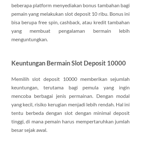
beberapa platform menyediakan bonus tambahan bagi
pemain yang melakukan slot deposit 10 ribu. Bonus ini
bisa berupa free spin, cashback, atau kredit tambahan
yang membuat pengalaman bermain lebih
menguntungkan.
Keuntungan Bermain Slot Deposit 10000
Memilih slot deposit 10000 memberikan sejumlah
keuntungan, terutama bagi pemula yang ingin
mencoba berbagai jenis permainan. Dengan modal
yang kecil, risiko kerugian menjadi lebih rendah. Hal ini
tentu berbeda dengan slot dengan minimal deposit
tinggi, di mana pemain harus mempertaruhkan jumlah
besar sejak awal.