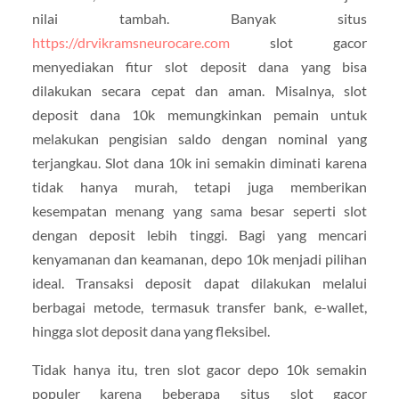
nilai tambah. Banyak situs
https://drvikramsneurocare.com
slot gacor
menyediakan fitur slot deposit dana yang bisa
dilakukan secara cepat dan aman. Misalnya, slot
deposit dana 10k memungkinkan pemain untuk
melakukan pengisian saldo dengan nominal yang
terjangkau. Slot dana 10k ini semakin diminati karena
tidak hanya murah, tetapi juga memberikan
kesempatan menang yang sama besar seperti slot
dengan deposit lebih tinggi. Bagi yang mencari
kenyamanan dan keamanan, depo 10k menjadi pilihan
ideal. Transaksi deposit dapat dilakukan melalui
berbagai metode, termasuk transfer bank, e-wallet,
hingga slot deposit dana yang fleksibel.
Tidak hanya itu, tren slot gacor depo 10k semakin
populer karena beberapa situs slot gacor