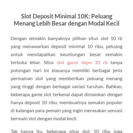
Slot Deposit Minimal 10K: Peluang
Menang Lebih Besar dengan Modal Kecil
Dengan semakin banyaknya pilihan situs slot 10 rb
yang menawarkan deposit minimal 10 ribu, peluang
untuk mendapatkan keuntungan besar semakin
terbuka lebar. Situs
slot gacor depo 10 rb
tanpa
potongan hari
ini biasanya memiliki berbagai jenis
permainan slot yang memberikan peluang menang
yang tinggi dengan berbagai variasi taruhan. Bahkan,
beberapa game slot terkenal dapat dimainkan dengan
hanya deposit 10 ribu, membuatnya semakin populer
di kalangan para pemain yang ingin merasakan sensasi
bermain slot dengan modal kecil.
Tak hanya itu, beberapa situs slot 10 ribu juga