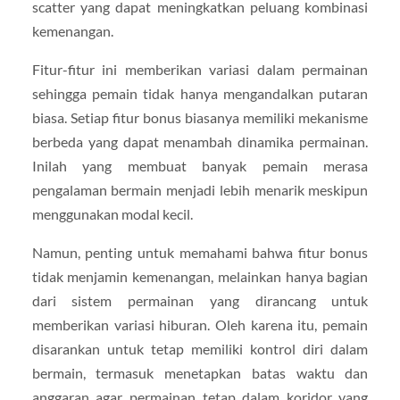
scatter yang dapat meningkatkan peluang kombinasi
kemenangan.
Fitur-fitur ini memberikan variasi dalam permainan
sehingga pemain tidak hanya mengandalkan putaran
biasa. Setiap fitur bonus biasanya memiliki mekanisme
berbeda yang dapat menambah dinamika permainan.
Inilah yang membuat banyak pemain merasa
pengalaman bermain menjadi lebih menarik meskipun
menggunakan modal kecil.
Namun, penting untuk memahami bahwa fitur bonus
tidak menjamin kemenangan, melainkan hanya bagian
dari sistem permainan yang dirancang untuk
memberikan variasi hiburan. Oleh karena itu, pemain
disarankan untuk tetap memiliki kontrol diri dalam
bermain, termasuk menetapkan batas waktu dan
anggaran agar permainan tetap dalam koridor yang