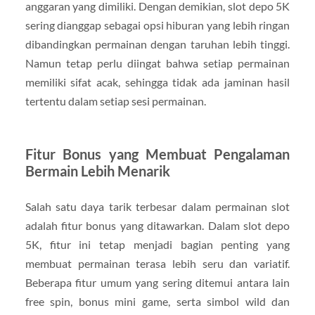
anggaran yang dimiliki. Dengan demikian, slot depo 5K
sering dianggap sebagai opsi hiburan yang lebih ringan
dibandingkan permainan dengan taruhan lebih tinggi.
Namun tetap perlu diingat bahwa setiap permainan
memiliki sifat acak, sehingga tidak ada jaminan hasil
tertentu dalam setiap sesi permainan.
Fitur Bonus yang Membuat Pengalaman
Bermain Lebih Menarik
Salah satu daya tarik terbesar dalam permainan slot
adalah fitur bonus yang ditawarkan. Dalam slot depo
5K, fitur ini tetap menjadi bagian penting yang
membuat permainan terasa lebih seru dan variatif.
Beberapa fitur umum yang sering ditemui antara lain
free spin, bonus mini game, serta simbol wild dan