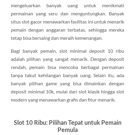
mengeluarkan banyak uang untuk menikmati
permainan yang seru dan menguntungkan. Banyak
situs slot gacor menawarkan fasilitas ini untuk menarik
pemain dengan anggaran terbatas, sehingga mereka
tetap bisa bersaing dan meraih kemenangan.
Bagi banyak pemain, slot minimal deposit 10 ribu
adalah pilihan yang sangat menarik. Dengan deposit
rendah, pemain bisa mencoba berbagai permainan
tanpa takut kehilangan banyak uang. Selain itu, ada
banyak pilihan game yang bisa dimainkan dengan
deposit minimal 10k, mulai dari slot klasik hingga slot
modern yang menawarkan grafis dan fitur menarik.
Slot 10 Ribu: Pilihan Tepat untuk Pemain
Pemula