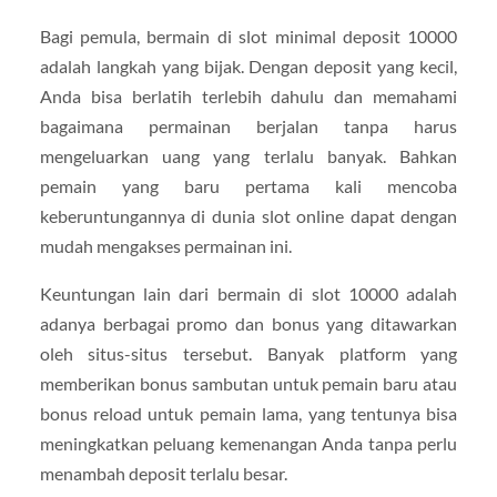
Bagi pemula, bermain di slot minimal deposit 10000
adalah langkah yang bijak. Dengan deposit yang kecil,
Anda bisa berlatih terlebih dahulu dan memahami
bagaimana permainan berjalan tanpa harus
mengeluarkan uang yang terlalu banyak. Bahkan
pemain yang baru pertama kali mencoba
keberuntungannya di dunia slot online dapat dengan
mudah mengakses permainan ini.
Keuntungan lain dari bermain di slot 10000 adalah
adanya berbagai promo dan bonus yang ditawarkan
oleh situs-situs tersebut. Banyak platform yang
memberikan bonus sambutan untuk pemain baru atau
bonus reload untuk pemain lama, yang tentunya bisa
meningkatkan peluang kemenangan Anda tanpa perlu
menambah deposit terlalu besar.