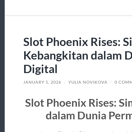
Slot Phoenix Rises: 
Kebangkitan dalam 
Digital
JANUARY 5, 2026
/
YULIA NOVIKOVA
/
0 COM
Slot Phoenix Rises: S
dalam Dunia Perm