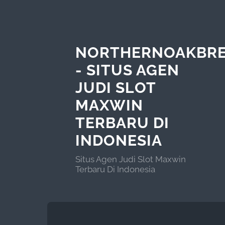
NORTHERNOAKBR
- SITUS AGEN
JUDI SLOT
MAXWIN
TERBARU DI
INDONESIA
Situs Agen Judi Slot Maxwin
Terbaru Di Indonesia