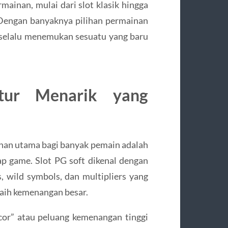
mainan, mulai dari slot klasik hingga
 Dengan banyaknya pilihan permainan
 selalu menemukan sesuatu yang baru
itur Menarik yang
ihan utama bagi banyak pemain adalah
iap game. Slot PG soft dikenal dengan
s, wild symbols, dan multipliers yang
aih kemenangan besar.
acor” atau peluang kemenangan tinggi