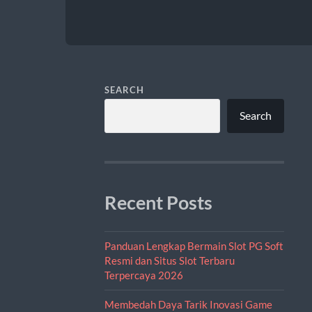
SEARCH
Search
Recent Posts
Panduan Lengkap Bermain Slot PG Soft
Resmi dan Situs Slot Terbaru
Terpercaya 2026
Membedah Daya Tarik Inovasi Game