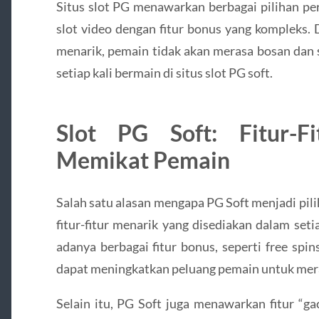
Situs slot PG menawarkan berbagai pilihan per
slot video dengan fitur bonus yang kompleks.
menarik, pemain tidak akan merasa bosan dan
setiap kali bermain di situs slot PG soft.
Slot PG Soft: Fitur-F
Memikat Pemain
Salah satu alasan mengapa PG Soft menjadi pil
fitur-fitur menarik yang disediakan dalam set
adanya berbagai fitur bonus, seperti free spin
dapat meningkatkan peluang pemain untuk mer
Selain itu, PG Soft juga menawarkan fitur “g