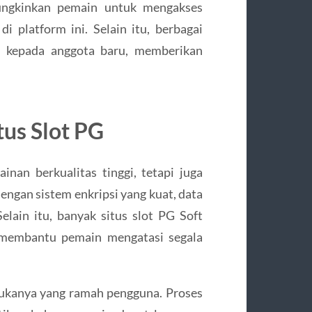
ungkinkan pemain untuk mengakses
i platform ini. Selain itu, berbagai
an kepada anggota baru, memberikan
tus Slot PG
nan berkualitas tinggi, tetapi juga
ngan sistem enkripsi yang kuat, data
elain itu, banyak situs slot PG Soft
 membantu pemain mengatasi segala
rmukanya yang ramah pengguna. Proses