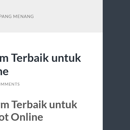
MPANG MENANG
rm Terbaik untuk
ne
OMMENTS
orm Terbaik untuk
ot Online