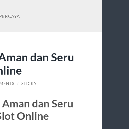
RPERCAYA
 Aman dan Seru
nline
MENTS
/
STICKY
: Aman dan Seru
Slot Online