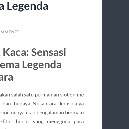
a Legenda
OMMENTS
t Kaca: Sensasi
tema Legenda
ara
kan salah satu permainan slot online
 dari budaya Nusantara, khususnya
e ini menyajikan pengalaman bermain
r-fitur bonus yang menggoda para