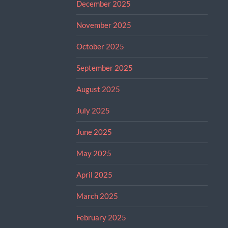
December 2025
November 2025
October 2025
September 2025
August 2025
July 2025
June 2025
May 2025
April 2025
March 2025
February 2025