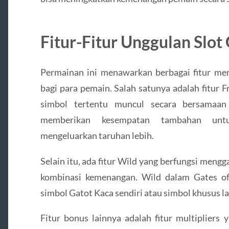
Fitur-Fitur Unggulan Slot
Permainan ini menawarkan berbagai fitur men
bagi para pemain. Salah satunya adalah fitur F
simbol tertentu muncul secara bersamaan 
memberikan kesempatan tambahan unt
mengeluarkan taruhan lebih.
Selain itu, ada fitur Wild yang berfungsi men
kombinasi kemenangan. Wild dalam Gates of
simbol Gatot Kaca sendiri atau simbol khusus lai
Fitur bonus lainnya adalah fitur multipliers