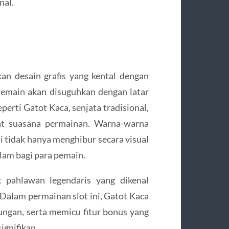
nal.
n desain grafis yang kental dengan
Pemain akan disuguhkan dengan latar
perti Gatot Kaca, senjata tradisional,
at suasana permainan. Warna-warna
 tidak hanya menghibur secara visual
lam bagi para pemain.
 pahlawan legendaris yang dikenal
 Dalam permainan slot ini, Gatot Kaca
ngan, serta memicu fitur bonus yang
gnifikan.