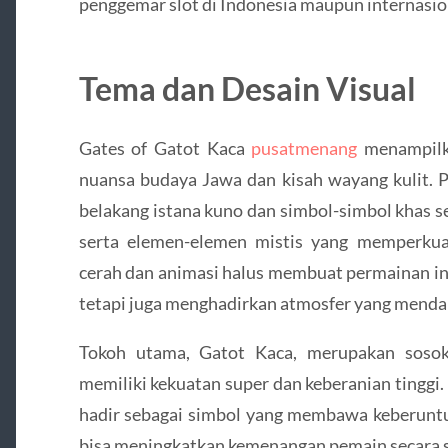
penggemar slot di Indonesia maupun internasio
Tema dan Desain Visual
Gates of Gatot Kaca
pusatmenang
menampilka
nuansa budaya Jawa dan kisah wayang kulit. 
belakang istana kuno dan simbol-simbol khas se
serta elemen-elemen mistis yang memperku
cerah dan animasi halus membuat permainan ini
tetapi juga menghadirkan atmosfer yang menda
Tokoh utama, Gatot Kaca, merupakan sosok
memiliki kekuatan super dan keberanian tinggi.
hadir sebagai simbol yang membawa keberuntu
bisa meningkatkan kemenangan pemain secara si