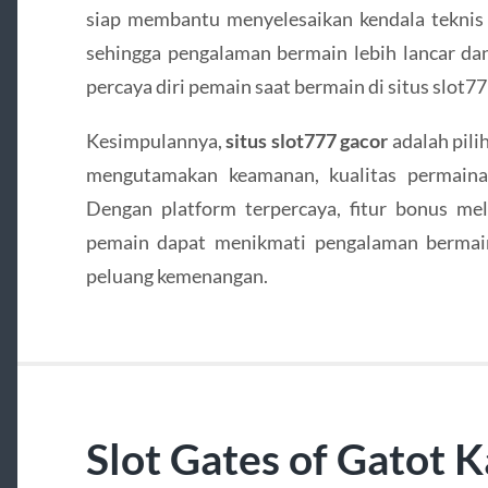
siap membantu menyelesaikan kendala teknis 
sehingga pengalaman bermain lebih lancar da
percaya diri pemain saat bermain di situs slot77
Kesimpulannya,
situs slot777 gacor
adalah pili
mengutamakan keamanan, kualitas permaina
Dengan platform terpercaya, fitur bonus mel
pemain dapat menikmati pengalaman bermai
peluang kemenangan.
Slot Gates of Gatot K