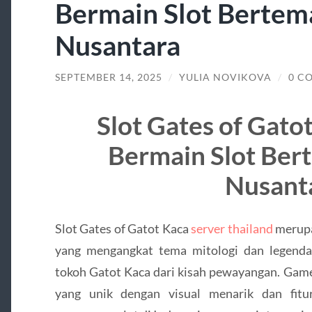
Bermain Slot Bertem
Nusantara
SEPTEMBER 14, 2025
/
YULIA NOVIKOVA
/
0 C
Slot Gates of Gato
Bermain Slot Ber
Nusant
Slot Gates of Gatot Kaca
server thailand
merupa
yang mengangkat tema mitologi dan legenda
tokoh Gatot Kaca dari kisah pewayangan. Gam
yang unik dengan visual menarik dan fitu