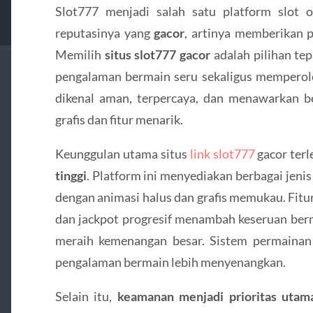
Slot777 menjadi salah satu platform slot 
reputasinya yang
gacor
, artinya memberikan p
Memilih
situs slot777 gacor
adalah pilihan te
pengalaman bermain seru sekaligus memperole
dikenal aman, terpercaya, dan menawarkan be
grafis dan fitur menarik.
Keunggulan utama situs
link slot777
gacor ter
tinggi
. Platform ini menyediakan berbagai jenis 
dengan animasi halus dan grafis memukau. Fitur b
dan jackpot progresif menambah keseruan ber
meraih kemenangan besar. Sistem permainan
pengalaman bermain lebih menyenangkan.
Selain itu,
keamanan menjadi prioritas utam