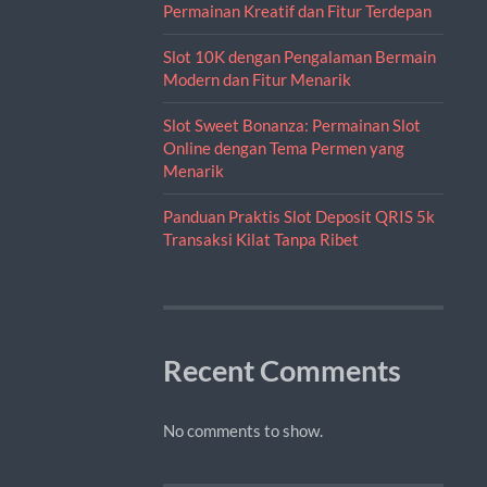
Permainan Kreatif dan Fitur Terdepan
Slot 10K dengan Pengalaman Bermain
Modern dan Fitur Menarik
Slot Sweet Bonanza: Permainan Slot
Online dengan Tema Permen yang
Menarik
Panduan Praktis Slot Deposit QRIS 5k
Transaksi Kilat Tanpa Ribet
Recent Comments
No comments to show.