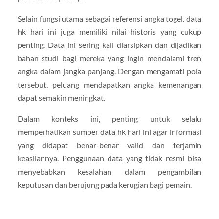
Selain fungsi utama sebagai referensi angka togel, data
hk hari ini juga memiliki nilai historis yang cukup
penting. Data ini sering kali diarsipkan dan dijadikan
bahan studi bagi mereka yang ingin mendalami tren
angka dalam jangka panjang. Dengan mengamati pola
tersebut, peluang mendapatkan angka kemenangan
dapat semakin meningkat.
Dalam konteks ini, penting untuk selalu
memperhatikan sumber data hk hari ini agar informasi
yang didapat benar-benar valid dan terjamin
keasliannya. Penggunaan data yang tidak resmi bisa
menyebabkan kesalahan dalam pengambilan
keputusan dan berujung pada kerugian bagi pemain.