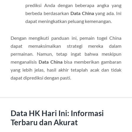
prediksi Anda dengan beberapa angka yang
berbeda berdasarkan
Data China
yang ada. Ini
dapat meningkatkan peluang kemenangan.
Dengan mengikuti panduan ini, pemain togel China
dapat memaksimalkan strategi mereka dalam
permainan. Namun, tetap ingat bahwa meskipun
menganalisis
Data China
bisa memberikan gambaran
yang lebih jelas, hasil akhir tetaplah acak dan tidak
dapat diprediksi dengan pasti.
Data HK Hari Ini: Informasi
Terbaru dan Akurat