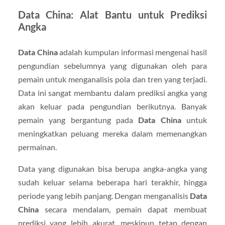
Data China: Alat Bantu untuk Prediksi
Angka
Data China
adalah kumpulan informasi mengenai hasil
pengundian sebelumnya yang digunakan oleh para
pemain untuk menganalisis pola dan tren yang terjadi.
Data ini sangat membantu dalam prediksi angka yang
akan keluar pada pengundian berikutnya. Banyak
pemain yang bergantung pada
Data China
untuk
meningkatkan peluang mereka dalam memenangkan
permainan.
Data yang digunakan bisa berupa angka-angka yang
sudah keluar selama beberapa hari terakhir, hingga
periode yang lebih panjang. Dengan menganalisis
Data
China
secara mendalam, pemain dapat membuat
prediksi yang lebih akurat, meskipun tetap dengan