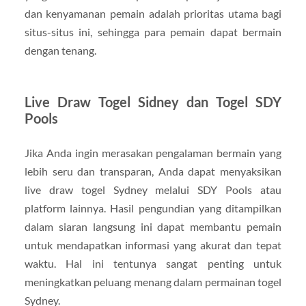
dan kenyamanan pemain adalah prioritas utama bagi
situs-situs ini, sehingga para pemain dapat bermain
dengan tenang.
Live Draw Togel Sidney dan Togel SDY
Pools
Jika Anda ingin merasakan pengalaman bermain yang
lebih seru dan transparan, Anda dapat menyaksikan
live draw togel Sydney melalui SDY Pools atau
platform lainnya. Hasil pengundian yang ditampilkan
dalam siaran langsung ini dapat membantu pemain
untuk mendapatkan informasi yang akurat dan tepat
waktu. Hal ini tentunya sangat penting untuk
meningkatkan peluang menang dalam permainan togel
Sydney.