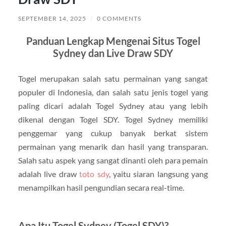
SEPTEMBER 14, 2025
/
0 COMMENTS
Panduan Lengkap Mengenai Situs Togel
Sydney dan Live Draw SDY
Togel merupakan salah satu permainan yang sangat
populer di Indonesia, dan salah satu jenis togel yang
paling dicari adalah Togel Sydney atau yang lebih
dikenal dengan Togel SDY. Togel Sydney memiliki
penggemar yang cukup banyak berkat sistem
permainan yang menarik dan hasil yang transparan.
Salah satu aspek yang sangat dinanti oleh para pemain
adalah live draw
toto sdy
, yaitu siaran langsung yang
menampilkan hasil pengundian secara real-time.
Apa Itu Togel Sydney (Togel SDY)?