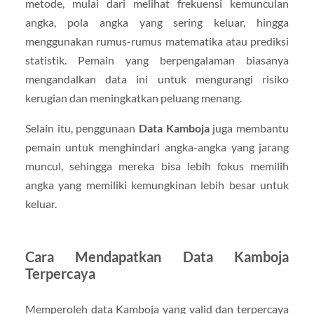
metode, mulai dari melihat frekuensi kemunculan
angka, pola angka yang sering keluar, hingga
menggunakan rumus-rumus matematika atau prediksi
statistik. Pemain yang berpengalaman biasanya
mengandalkan data ini untuk mengurangi risiko
kerugian dan meningkatkan peluang menang.
Selain itu, penggunaan
Data Kamboja
juga membantu
pemain untuk menghindari angka-angka yang jarang
muncul, sehingga mereka bisa lebih fokus memilih
angka yang memiliki kemungkinan lebih besar untuk
keluar.
Cara Mendapatkan Data Kamboja
Terpercaya
Memperoleh data Kamboja yang valid dan terpercaya