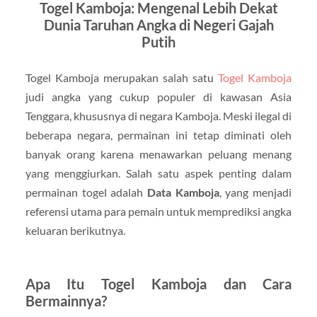
Togel Kamboja: Mengenal Lebih Dekat
Dunia Taruhan Angka di Negeri Gajah
Putih
Togel Kamboja merupakan salah satu
Togel Kamboja
judi angka yang cukup populer di kawasan Asia
Tenggara, khususnya di negara Kamboja. Meski ilegal di
beberapa negara, permainan ini tetap diminati oleh
banyak orang karena menawarkan peluang menang
yang menggiurkan. Salah satu aspek penting dalam
permainan togel adalah
Data Kamboja
, yang menjadi
referensi utama para pemain untuk memprediksi angka
keluaran berikutnya.
Apa Itu Togel Kamboja dan Cara
Bermainnya?