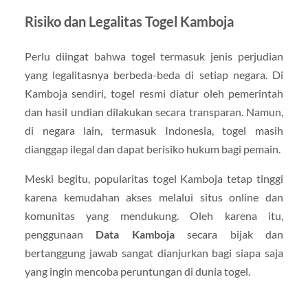
Risiko dan Legalitas Togel Kamboja
Perlu diingat bahwa togel termasuk jenis perjudian
yang legalitasnya berbeda-beda di setiap negara. Di
Kamboja sendiri, togel resmi diatur oleh pemerintah
dan hasil undian dilakukan secara transparan. Namun,
di negara lain, termasuk Indonesia, togel masih
dianggap ilegal dan dapat berisiko hukum bagi pemain.
Meski begitu, popularitas togel Kamboja tetap tinggi
karena kemudahan akses melalui situs online dan
komunitas yang mendukung. Oleh karena itu,
penggunaan
Data Kamboja
secara bijak dan
bertanggung jawab sangat dianjurkan bagi siapa saja
yang ingin mencoba peruntungan di dunia togel.