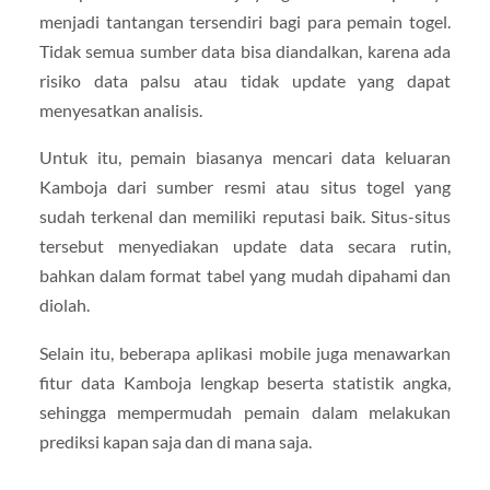
menjadi tantangan tersendiri bagi para pemain togel.
Tidak semua sumber data bisa diandalkan, karena ada
risiko data palsu atau tidak update yang dapat
menyesatkan analisis.
Untuk itu, pemain biasanya mencari data keluaran
Kamboja dari sumber resmi atau situs togel yang
sudah terkenal dan memiliki reputasi baik. Situs-situs
tersebut menyediakan update data secara rutin,
bahkan dalam format tabel yang mudah dipahami dan
diolah.
Selain itu, beberapa aplikasi mobile juga menawarkan
fitur data Kamboja lengkap beserta statistik angka,
sehingga mempermudah pemain dalam melakukan
prediksi kapan saja dan di mana saja.